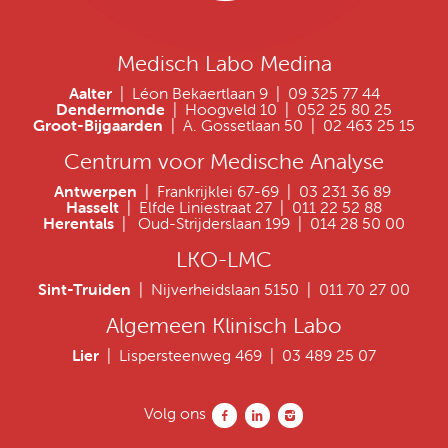
Medisch Labo Medina
Aalter
| Léon Bekaertlaan 9 | 09 325 77 44
Dendermonde
| Hoogveld 10 | 052 25 80 25
Groot-Bijgaarden
| A. Gossetlaan 50 | 02 463 25 15
Centrum voor Medische Analyse
Antwerpen
| Frankrijklei 67-69 | 03 231 36 89
Hasselt
| Elfde Liniestraat 27 | 011 22 52 88
Herentals
| Oud-Strijderslaan 199 | 014 28 50 00
LKO-LMC
Sint-Truiden
| Nijverheidslaan 5150 | 011 70 27 00
Algemeen Klinisch Labo
Lier
| Lispersteenweg 469 | 03 489 25 07
Volg ons
Volg ons facebook
Volg ons linkedin
Volg ons instagram