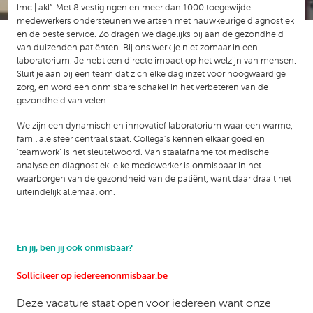
lmc | akl”. Met 8 vestigingen en meer dan 1000 toegewijde
medewerkers ondersteunen we artsen met nauwkeurige diagnostiek
en de beste service. Zo dragen we dagelijks bij aan de gezondheid
van duizenden patiënten. Bij ons werk je niet zomaar in een
laboratorium. Je hebt een directe impact op het welzijn van mensen.
Sluit je aan bij een team dat zich elke dag inzet voor hoogwaardige
zorg, en word een onmisbare schakel in het verbeteren van de
gezondheid van velen.
We zijn een dynamisch en innovatief laboratorium waar een warme,
familiale sfeer centraal staat. Collega’s kennen elkaar goed en
‘teamwork’ is het sleutelwoord. Van staalafname tot medische
analyse en diagnostiek: elke medewerker is onmisbaar in het
waarborgen van de gezondheid van de patiënt, want daar draait het
uiteindelijk allemaal om.
En jij, ben jij ook onmisbaar?
Solliciteer op iedereenonmisbaar.be
Deze vacature staat open voor iedereen want onze